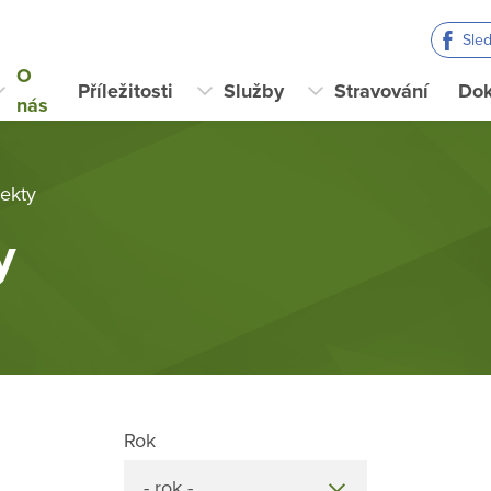
Sle
O
Příležitosti
Služby
Stravování
Do
nás
jekty
y
Rok
- rok -