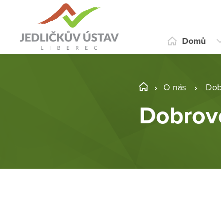
Domů
O nás
Dob
Dobrovo