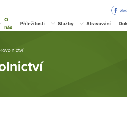
Sle
O
Příležitosti
Služby
Stravování
Do
nás
rovolnictví
lnictví