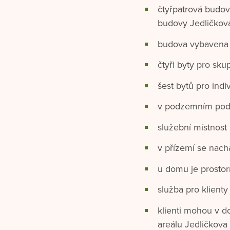
čtyřpatrová budov
budovy Jedličkov
budova vybavena
čtyři byty pro sku
šest bytů pro indi
v podzemním podl
služební místnost
v přízemí se nach
u domu je prosto
služba pro klienty
klienti mohou v d
areálu Jedličkova