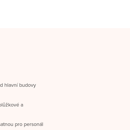
d hlavní budovy
olůžkové a
šatnou pro personál