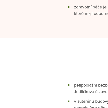
zdravotní péče je 
které mají odborn
pětipodlažní bez
Jedličkova ústavu
v suterénu budovy
energie (pro příp