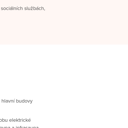
 sociálních službách,
 hlavní budovy
obu elektrické
ovna a infrasauna