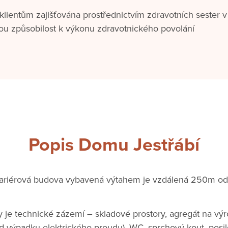
klientům zajišťována prostřednictvím zdravotních sester v
ou způsobilost k výkonu zdravotnického povolání
Popis Domu Jestřábí
bariérová budova vybavená výtahem je vzdálená 250m od
 je technické zázemí – skladové prostory, agregát na výr
ad výpadku elektrického proudu), WC, sprchový kout, posil