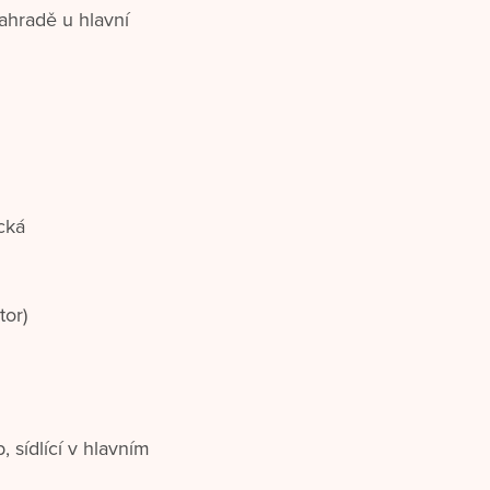
ahradě u hlavní
cká
tor)
sídlící v hlavním