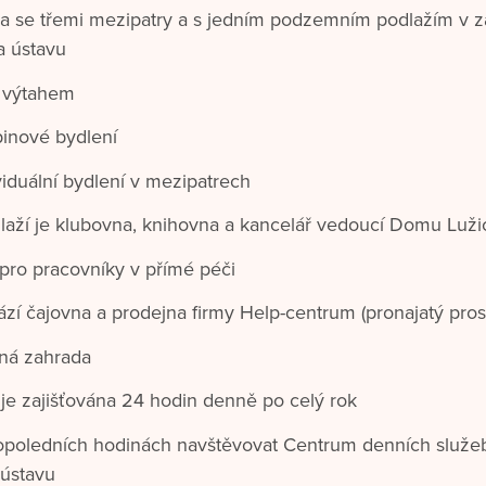
a se třemi mezipatry a s jedním podzemním podlažím v z
a ústavu
 výtahem
pinové bydlení
viduální bydlení v mezipatrech
aží je klubovna, knihovna a kancelář vedoucí Domu Luži
 pro pracovníky v přímé péči
ází čajovna a prodejna firmy Help-centrum (pronajatý pros
rná zahrada
 je zajišťována 24 hodin denně po celý rok
opoledních hodinách navštěvovat Centrum denních služeb, 
 ústavu