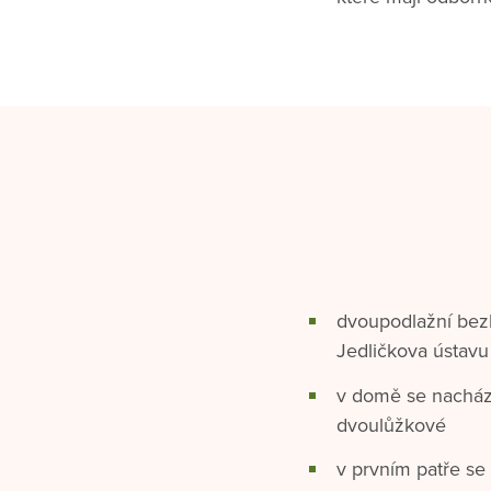
dvoupodlažní bez
Jedličkova ústavu
v domě se nacháze
dvoulůžkové
v prvním patře se