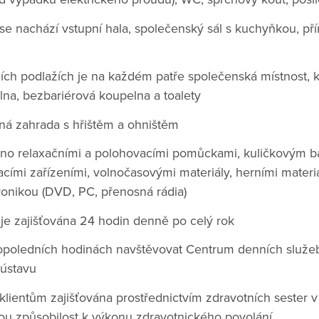
e nachází vstupní hala, společenský sál s kuchyňkou, přír
ch podlažích je na každém patře společenská místnost, ku
lna, bezbariérová koupelna a toalety
ná zahrada s hřištěm a ohništěm
veno relaxačními a polohovacími pomůckami, kuličkovým 
cími zařízeními, volnočasovými materiály, herními materiá
ronikou (DVD, PC, přenosná rádia)
 je zajišťována 24 hodin denně po celý rok
opoledních hodinách navštěvovat Centrum denních služeb 
 ústavu
klientům zajišťována prostřednictvím zdravotních sester v
ou způsobilost k výkonu zdravotnického povolání