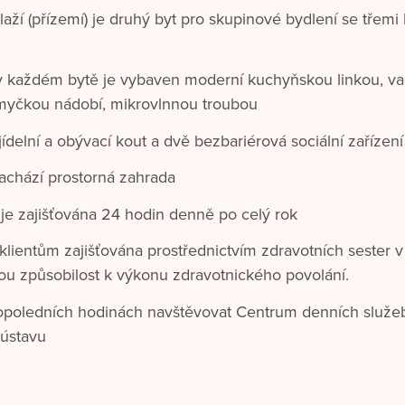
ží (přízemí) je druhý byt pro skupinové bydlení se třemi 
 v každém bytě je vybaven moderní kuchyňskou linkou, v
 myčkou nádobí, mikrovlnnou troubou
ídelní a obývací kout a dvě bezbariérová sociální zařízení
chází prostorná zahrada
 je zajišťována 24 hodin denně po celý rok
klientům zajišťována prostřednictvím zdravotních sester v
ou způsobilost k výkonu zdravotnického povolání.
opoledních hodinách navštěvovat Centrum denních služeb 
 ústavu