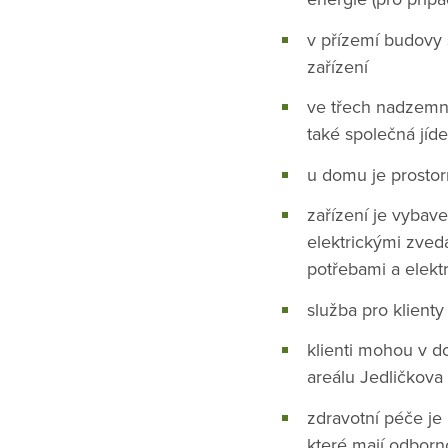
v přízemí budovy s
zařízení
ve třech nadzemní
také společná jíde
u domu je prostor
zařízení je vyba
elektrickými zveda
potřebami a elekt
služba pro klienty
klienti mohou v d
areálu Jedličkova
zdravotní péče je 
které mají odborn