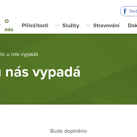
Sle
O
Příležitosti
Služby
Stravování
Do
nás
 to u nás vypadá
u nás vypadá
Bude doplněno