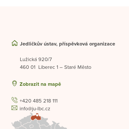
Jedličkův ústav, příspěvková organizace
Lužická 920/7
460 01 Liberec 1 – Staré Město
Zobrazit na mapě
+420 485 218 111
info@ju-lbc.cz