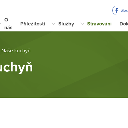
Sle
O
Příležitosti
Služby
Stravování
Do
nás
Naše kuchyň
uchyň