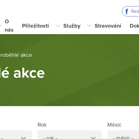
Sle
O
Příležitosti
Služby
Stravování
Do
nás
roběhlé akce
lé akce
Rok
Měsíc
 -
- rok -
- měsíc -