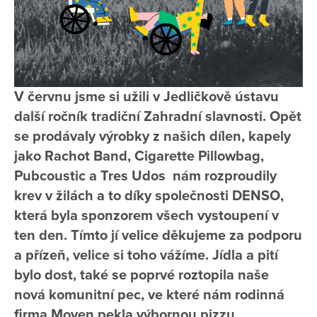
V červnu jsme si užili v Jedličkově ústavu
další ročník tradiční Zahradní slavnosti. Opět
se prodávaly výrobky z našich dílen, kapely
jako Rachot Band, Cigarette Pillowbag,
Pubcoustic a Tres Udos nám rozproudily
krev v žilách a to díky společnosti DENSO,
která byla sponzorem všech vystoupení v
ten den. Tímto jí velice děkujeme za podporu
a přízeň, velice si toho vážíme. Jídla a pití
bylo dost, také se poprvé roztopila naše
nová komunitní pec, ve které nám rodinná
firma Moven pekla výbornou pizzu.