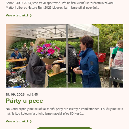
Sobotu 30.9.2023 jsme trávili sportovně. Pět našich klientů se zúčastnilo závodu
Mattoni Liberec Nature Run 2023 Liberec, kam jsme přijali pozvání...
Více o této akci
19. 09.
2023
od 9:45
Párty u pece
Na konci srpna jsme si udělali menší párty pro klienty a zaměstnance. Loučili jsme se s
naší letitou kolegyní a u toho jsme napekli přes 80 kusů...
Více o této akci