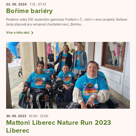
02. 06.
2024
7:12 - 07:13
Boříme bariéry
Posíláme velký DÍK studentům gymnázia Frýdlant v Č., kteří v rámci projektu Světové
školy připravili pro veřejnost charitativní akci „Boříme...
Více o této akci
30. 09.
2023
10:00 - 12:00
Mattoni Liberec Nature Run 2023
Liberec