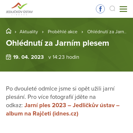
Aktuality
Proběhlé akce
Ohlédnutí za Jarním plesem
Ohlédnutí za Jarním plesem
19. 04. 2023
v 14:23 hodin
Po dvouleté odmlce jsme si opět užili jarní
plesání. Pro více fotografií jděte na
odkaz:
Jarní ples 2023 – Jedličkův ústav –
album na Rajčeti (idnes.cz)